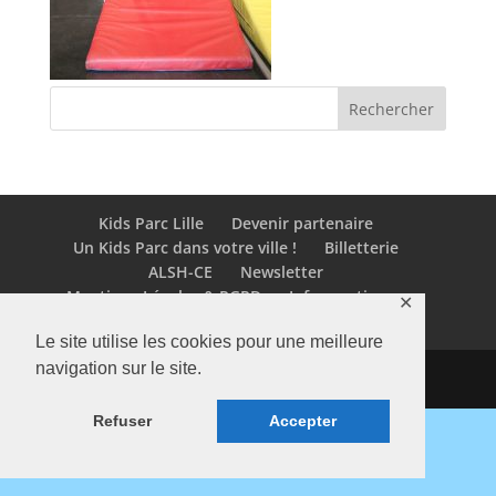
Kids Parc Lille
Devenir partenaire
Un Kids Parc dans votre ville !
Billetterie
ALSH-CE
Newsletter
Mentions Légales & RGPD
Infos pratiques
✕
Contact
COVID 19
Contact Lille
Le site utilise les cookies pour une meilleure
navigation sur le site.
Refuser
Accepter