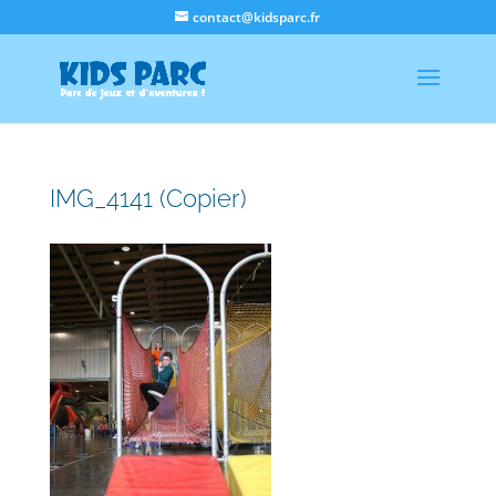
contact@kidsparc.fr
IMG_4141 (Copier)