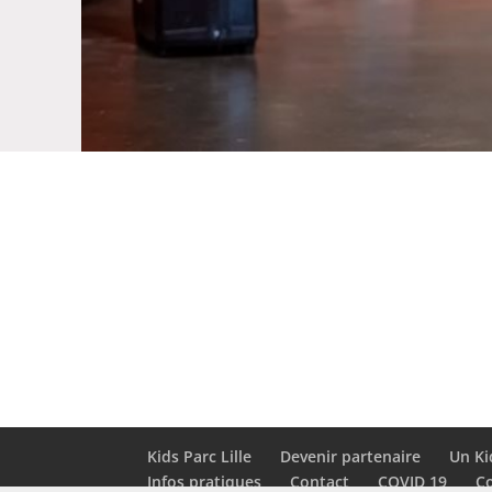
Kids Parc Lille
Devenir partenaire
Un Ki
Infos pratiques
Contact
COVID 19
Co