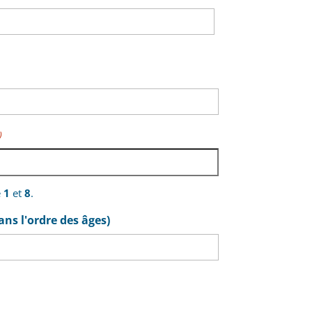
)
e
1
et
8
.
ns l'ordre des âges)