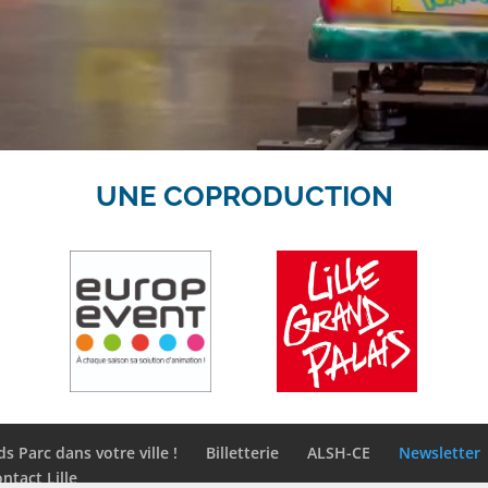
UNE COPRODUCTION
ds Parc dans votre ville !
Billetterie
ALSH-CE
Newsletter
ntact Lille