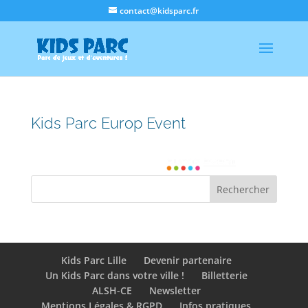
contact@kidsparc.fr
Kids Parc Europ Event
Kids Parc Lille
Devenir partenaire
Un Kids Parc dans votre ville !
Billetterie
ALSH-CE
Newsletter
Mentions Légales & RGPD
Infos pratiques