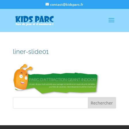
contact@kidsparc.fr
liner-slide01