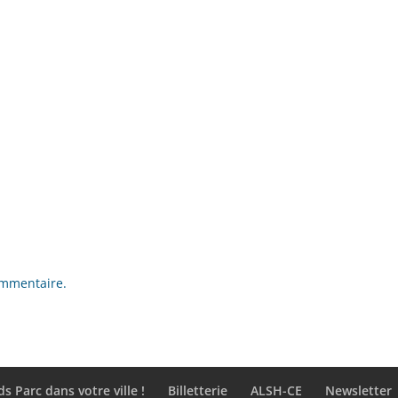
ommentaire.
ds Parc dans votre ville !
Billetterie
ALSH-CE
Newsletter