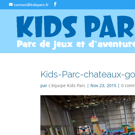
contact@kidsparc.fr
Kids-Parc-chateaux-go
par
L'équipe Kids Parc
|
Nov 23, 2015
|
0 com